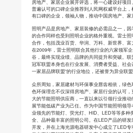
房地产、家居企业展开评选，将一心建设好项目
普遍认可的口碑企业推荐到人民网权威平台上，
有口碑的企业，领袖人物，推动中国房地产、家
照
明产品是房地产、家居装修的必需品之一，因
的合作同样也受到照明企业的格外重视。雷士照
合作，包括茂业百货、华润、万科、新世界、富
在
2009
年，雷士照明联合其他行业的六家领军企
谷，最终实现业绩、品牌的共同提升和突破。联
冠军联盟本身也在行业发展、消费者受益、社会
一家居品牌联盟”的行业地位，还被誉为异业联
众所周知，家居建材与环保事业唇齿相依，绿色
色环保理念不仅深得房地产、家居行业的认可，
大的节能照明供应商，一直以来以引领行业推动
展节能低碳产业为己任。作为中国节能照明领导
业领先的节能灯、荧光灯、
HID
、
LED
等等多种
全、品种最丰富的照明公司。在
LED
产品的研发
开发，并在上海光源电器研发中心成立了
LED
专