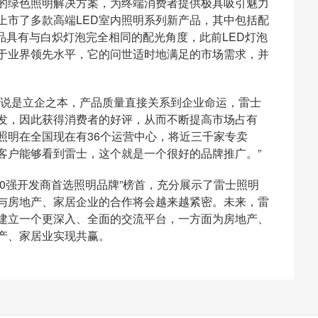
的绿色照明解决方案，为终端消费者提供极具吸引魅力
上市了多款高端
LED
室内照明系列新产品，其中包括配
品具有与白炽灯泡完全相同的配光角度，此前
LED
灯泡
于业界领先水平，它的问世适时地满足的市场需求，并
来说是立企之本，产品质量直接关系到企业命运，雷士
发，因此获得消费者的好评，从而不断提高市场占有
照明在全国现在有
36
个运营中心，将近三千家专卖
客户能够看到雷士，这个就是一个很好的品牌推广。”
0
强开发商首选照明品牌”榜首，充分展示了雷士照明
与房地产、家居企业的合作将会越来越紧密。未来，雷
建立一个更深入、全面的交流平台，一方面为房地产、
产、家居业实现共赢。