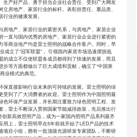
、生产好产品、勇于担当企业社会责任、受到广大网友
树立房地产、家居行业的标杆。表彰担责任、重品质、
居行业的健康发展。
与房地产、家居行业的紧密关系，与房地产、家居企业
明一直与国内优秀的房地产、家居行业企业进行紧密的
力等商业地产均是雷士照明的战略合作客户。同时，早
业成立了“冠军联盟”，
引领国内家居市场迅速摆脱低
盟的成立不仅使联盟各成员都得到了快速的发展，而且
进步等方面都做出了巨大成绩和贡献，确立了“中国第
盟商业模式的典范。
环保直接影响行业未来的可持续的发展。雷士照明的绿
更受到了广大消费者的欢迎。雷士照明作为中国照明最
绿色环保产业发展，并长期注重致力绿色照明工程、发
者，雷士不断深入贯彻国家节能减排政策，先后推出行
类创新高效照明产品，成为一家国内照明产品系列最齐
应用上，雷士照明早在
5
年前就开始了
LED
产品的技术
项项目小组，拥有一批顶级光源研发专家团队，不断研