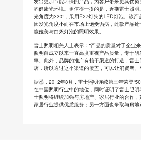
发出更加节能环保的产品，为客户带来更具优势
的健康光环境。更值得一提的是，近期雷士照明
光角度为
320
°，采用
E27
灯头的
LED
灯泡。该产
因发光角度小而在市场上饱受诟病，此款产品处
能媲美与白炽灯泡的照明效果。
雷士照明相关人士表示：“产品的质量对于企业
照明自成立以来一直高度重视产品质量，专于研
率。此外，品牌的推广有赖于渠道的打造，雷士
店，所以通过这个渠道的覆盖，可以让消费者、
据悉，
2012
年
3
月，雷士照明连续第三年荣登“
50
在中国照明行业中的地位，同时证明了雷士照明
士照明将继续加强与房地产、家居行业的合作，
家居行业提供优质服务；另一方面也争取与房地