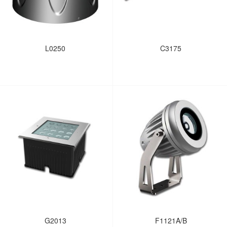
L0250
C3175
G2013
F1121A/B