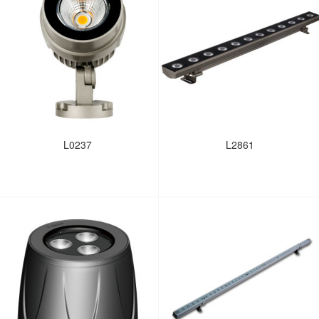
L0237
L2861