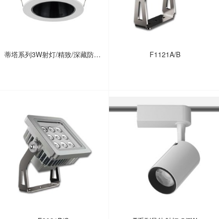
蒂塔系列3W射灯/精致/深藏防眩/
F1121A/B
高显/橱柜/展柜/壁龛