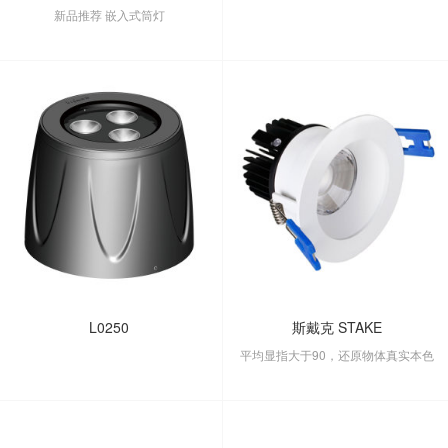
新品推荐 嵌入式筒灯
L0250
斯戴克 STAKE
平均显指大于90，还原物体真实本色