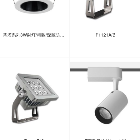
蒂塔系列3W射灯/精致/深藏防眩/
F1121A/B
高显/橱柜/展柜/壁龛