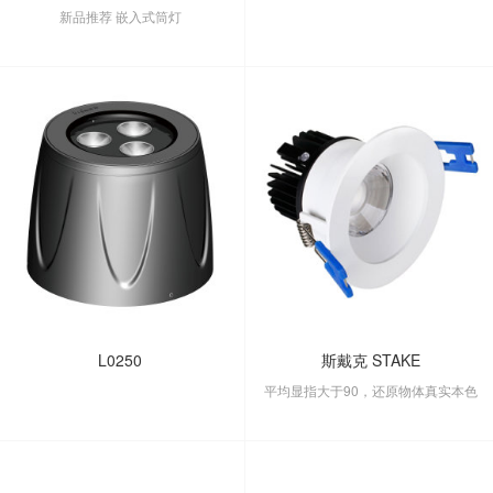
新品推荐 嵌入式筒灯
L0250
斯戴克 STAKE
平均显指大于90，还原物体真实本色