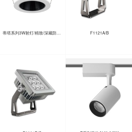
蒂塔系列3W射灯/精致/深藏防眩/
F1121A/B
高显/橱柜/展柜/壁龛