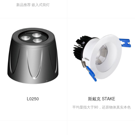
新品推荐 嵌入式筒灯
L0250
斯戴克 STAKE
平均显指大于90，还原物体真实本色